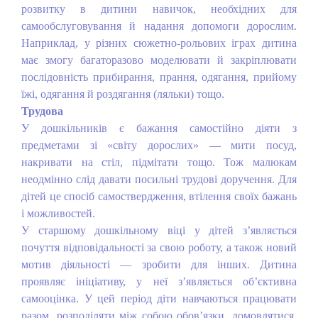
розвитку в дитини навичок, необхідних для
самообслуговування й надання допомоги дорослим.
Наприклад, у різних сюжетно-рольових іграх дитина
має змогу багаторазово моделювати й закріплювати
послідовність прибирання, прання, одягання, прийому
їжі, одягання й роздягання (ляльки) тощо.
Трудова
У дошкільників є бажання самостійно діяти з
предметами зі «світу дорослих» — мити посуд,
накривати на стіл, підмітати тощо. Тож малюкам
неодмінно слід давати посильні трудові доручення. Для
дітей це спосіб самоствердження, втілення своїх бажань
і можливостей.
У старшому дошкільному віці у дітей з’являється
почуття відповідальності за свою роботу, а також новий
мотив діяльності — зробити для інших. Дитина
проявляє ініціативу, у неї з’являється об’єктивна
самооцінка. У цей період діти навчаються працювати
разом, розподіляти між собою обов’язки, домовлятися,