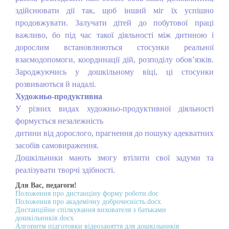
здійснювати дії так, щоб інший міг їх успішно
продовжувати. Залучати дітей до побутової праці
важливо, бо під час такої діяльності між дитиною і
дорослим встановлюються стосунки реальної
взаємодопомоги, координації дій, розподілу обов’язків.
Зароджуючись у дошкільному віці, ці стосунки
розвиваються й надалі.
Художньо-продуктивна
У різних видах художньо-продуктивної діяльності
формується незалежність
дитини від дорослого, прагнення до пошуку адекватних
засобів самовираження.
Дошкільники мають змогу втілити свої задуми та
реалізувати творчі здібності.
Для Вас, педагоги!
Положення про дистанціну форму роботи.doc
Положення про академічну доброчесність.docx
Дистанційне спілкування вихователя з батьками
дошкільників.docx
Алгоритм підготовки відеозаняття для дошкільників