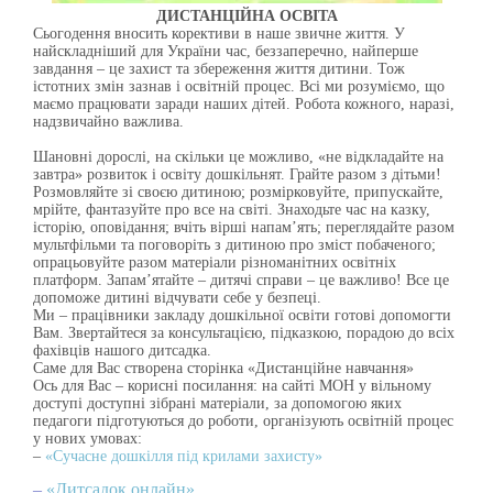
ДИСТАНЦІЙНА ОСВІТА
Сьогодення вносить корективи в наше звичне життя. У
найскладніший для України час, беззаперечно, найперше
завдання – це захист та збереження життя дитини. Тож
істотних змін зазнав і освітній процес. Всі ми розуміємо, що
маємо працювати заради наших дітей. Робота кожного, наразі,
надзвичайно важлива.
Шановні дорослі, на скільки це можливо, «не відкладайте на
завтра» розвиток і освіту дошкільнят. Грайте разом з дітьми!
Розмовляйте зі своєю дитиною; розмірковуйте, припускайте,
мрійте, фантазуйте про все на світі. Знаходьте час на казку,
історію, оповідання; вчіть вірші напам’ять; переглядайте разом
мультфільми та поговоріть з дитиною про зміст побаченого;
опрацьовуйте разом матеріали різноманітних освітніх
платформ. Запам’ятайте – дитячі справи – це важливо! Все це
допоможе дитині відчувати себе у безпеці.
Ми – працівники закладу дошкільної освіти готові допомогти
Вам. Звертайтеся за консультацією, підказкою, порадою до всіх
фахівців нашого дитсадка.
Саме для Вас створена сторінка «Дистанційне навчання»
Ось для Вас – корисні посилання: на сайті МОН у вільному
доступі доступні зібрані матеріали, за допомогою яких
педагоги підготуються до роботи, організують освітній процес
у нових умовах:
–
«Сучасне дошкілля під крилами захисту»
–
«Дитсадок онлайн»